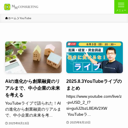
メニュー
ホーム
YouTube
AIの進化から創業融資のリ
2025.8.3YouTubeライブの
アルまで、中小企業の未来
まとめ
を考える
https://www.youtube.com/live/z
-pvUSD_2_I?
YouTubeライブで語られた！AI
si=guIiJ2bzL8EAV2XW
の進化から創業融資のリアルま
YouTubeラ...
で、中小企業の未来を考...
2025年8月10日
2025年8月13日