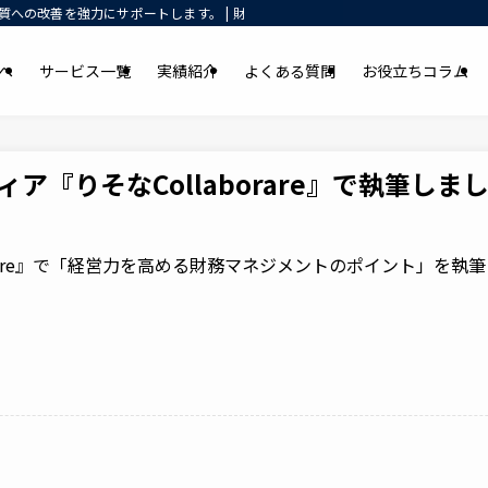
への改善を強力にサポートします。 | 財務コンサルティング・資金調達支援｜元
へ
サービス一覧
実績紹介
よくある質問
お役立ちコラム
『りそなCollaborare』で執筆しま
orare』で「経営力を高める財務マネジメントのポイント」を執