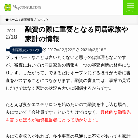
メニュー
ホーム
創業融資ノウハウ
融資の際に重要となる同居家族や
2021
2/18
家計の情報
2017年12月22日
2021年2月18日
創業融資ノウハウ
プライベートなことは言いたくないと思うのは無理もないです
が、審査においては同居家族の情報も一つの審査判断の材料にな
ります。したがって、できるだけオープンにするほうが円滑に審
査をパスすることにつながります。融資の審査では、事業の見通
しだけではなく家計の状況も大いに関係するからです。
たとえば妻がエステサロンを始めたいので融資を申し込む場合、
夫について「会社員です」というだけではなく、
具体的な勤務先
を言ったほうが融資担当者にとって助かります。
夫に安定収入があれば、多少事業の見通しに不安があっても家計