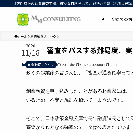
3万件以上の融資審査実績。確かな目利き力で、銀行から選ばれる財務体質
初めての方
ホーム
創業融資ノウハウ
2020
審査をパスする難易度、実
11/18
創業融資ノウハウ
2017年9月6日
2020年11月18日
多くの起業家の皆さんは、「審査が通る確率って
創業融資を申し込みしたことがある起業家には、
いるため、不安と混乱を招いてしまうのです。
そこで、日本政策金融公庫で長年融資課長として
審査がＯＫとなる確率のデータは公表されていま