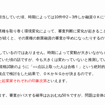
担当していた頃、時期によっては
10
件中2～
3
件しか融資ＯＫに
業種を取り巻く環境変化によって、審査判断に変化が起きるこ
況が続くと、その業種の創業融資の審査が辛めになったりするの
整しているのではありません。時期によって変動が大きいながら
ていた頃の話ですが、今も大きくは変わっていないと推測して
、資格試験のように「○○点以上取った人は合格！」という絶対
観点で検討をした結果で、ＯＫかＮＧかが決まるのです。
た起業家それぞれの印象次第
といえます。
ます。審査がパスする確率はおおむね50％ですが、問題は全体