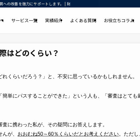
への改善を強力にサポートします。 | 財務コンサルティング・資金調達支援｜元
へ
サービス一覧
実績紹介
よくある質問
お役立ちコラム
際はどのくらい？
どれくらいだろう？」と、不安に思っているかもしれません。
「簡単にパスすることができた」という人も、「審査はとても
審査に携わった私が、その疑問にお答えします。
せんが、
おおむね
50
～
60
％くらいだとお考えください
。ただし